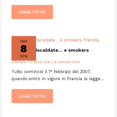
LEGGI TUTTO
Gen
8
Terrazze riscaldate… e smokers
friendly
2014
Lifestyle
/ Di
Silvia Cher
/
8 Gennaio 2014
Tutto cominciò il 1° febbraio del 2007,
quando entrò in vigore in Francia la legge…
LEGGI TUTTO