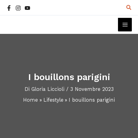
Vai
Cer
al
contenuto
MAI
ME
I bouillons parigini
Di
Gloria Liccioli
/
3 Novembre 2023
Home
Lifestyle
I bouillons parigini