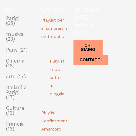
TAG
PLAYLIST
CHI SIAMO
Dal 2013,
Parigi
Playlist per
(65)
Italiani a
innamorarsi in
Parigi.
musica
metropolitana
(23)
CHI
SIAMO
Paris
(21)
CONTATTI
Cinema
Playlist
(18)
in bici
arte
(17)
sotto
la
Italiani a
Parigi
pioggia
(17)
Cultura
(13)
Playlist
Confinement
Francia
(13)
Amarcord