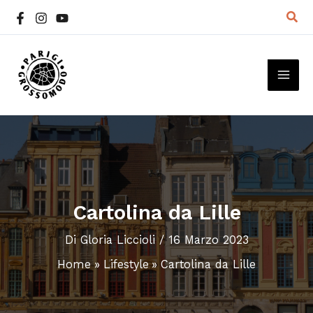
Vai
Cer
al
contenuto
MAI
ME
Cartolina da Lille
Di
Gloria Liccioli
/
16 Marzo 2023
Home
Lifestyle
Cartolina da Lille