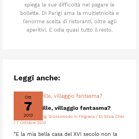
spiega le sue difficoltà nel pagare le
bollette. Di Parigi ama la multietnicità e
l’enorme scelta di ristoranti, oltre agli
aperitivi. E odia quasi tutto il resto.
Leggi anche:
Ott
7
Goussainville, villaggio fantasma?
2013
Fuori Porta
,
Parigi Grossomodo in Filigrana
/ Di
Silvia Cher
/
7 Ottobre 2013
“E la mia bella casa del XVI secolo non la