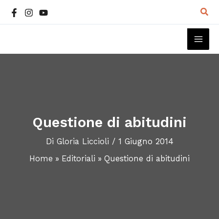
Vai
Cer
al
contenuto
MAI
ME
Questione di abitudini
Di
Gloria Liccioli
/
1 Giugno 2014
Home
Editoriali
Questione di abitudini