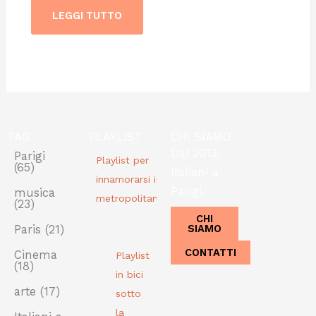
LEGGI TUTTO
TAG
PLAYLIST
CHI SIAMO
Dal 2013,
Parigi
Playlist per
(65)
Italiani a
innamorarsi in
Parigi.
musica
metropolitana
(23)
CHI
SIAMO
Paris
(21)
CONTATTI
Cinema
Playlist
(18)
in bici
arte
(17)
sotto
la