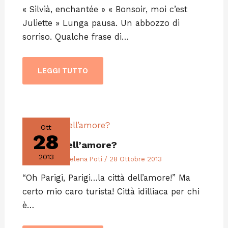
« Silvià, enchantée » « Bonsoir, moi c’est
Juliette » Lunga pausa. Un abbozzo di
sorriso. Qualche frase di…
LEGGI TUTTO
Ott
28
La città dell’amore?
2013
Editoriali
/ Di
Selena Poti
/
28 Ottobre 2013
“Oh Parigi, Parigi…la città dell’amore!” Ma
certo mio caro turista! Città idilliaca per chi
è…