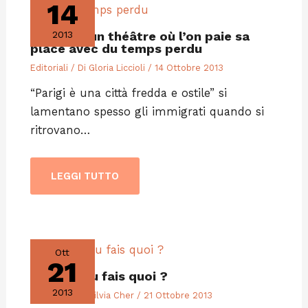
14
Paris est un théâtre où l’on paie sa
2013
place avec du temps perdu
Editoriali
/ Di
Gloria Liccioli
/
14 Ottobre 2013
“Parigi è una città fredda e ostile” si
lamentano spesso gli immigrati quando si
ritrovano…
LEGGI TUTTO
Ott
21
Et sinon tu fais quoi ?
2013
Editoriali
/ Di
Silvia Cher
/
21 Ottobre 2013