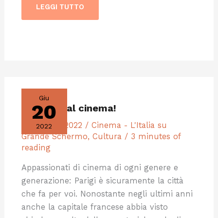
LEGGI TUTTO
ANDIAMO
AL
CINEMA!
Giu
20
Andiamo al cinema!
20 Giugno 2022
/
Cinema - L'Italia su
2022
Grande Schermo
,
Cultura
/
3 minutes of
reading
Appassionati di cinema di ogni genere e
generazione: Parigi è sicuramente la città
che fa per voi. Nonostante negli ultimi anni
anche la capitale francese abbia visto