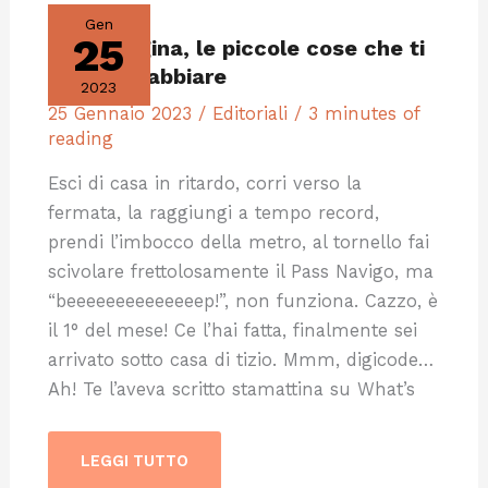
LE
Gen
PICCOLE
25
Vita parigina, le piccole cose che ti
COSE
CHE
fanno arrabbiare
TI
2023
FANNO
ARRABBIARE
25 Gennaio 2023
/
Editoriali
/
3 minutes of
reading
Esci di casa in ritardo, corri verso la
fermata, la raggiungi a tempo record,
prendi l’imbocco della metro, al tornello fai
scivolare frettolosamente il Pass Navigo, ma
“beeeeeeeeeeeeeep!”, non funziona. Cazzo, è
il 1° del mese! Ce l’hai fatta, finalmente sei
arrivato sotto casa di tizio. Mmm, digicode…
Ah! Te l’aveva scritto stamattina su What’s
LEGGI TUTTO