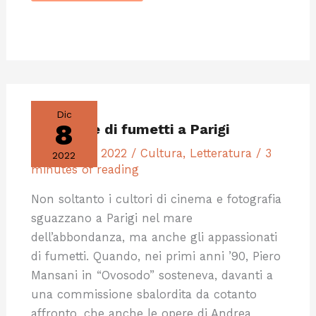
LE
LIBRERIE
DI
Dic
FUMETTI
8
Le librerie di fumetti a Parigi
A
PARIGI
8 Dicembre 2022
/
Cultura
,
Letteratura
/
3
2022
minutes of reading
Non soltanto i cultori di cinema e fotografia
sguazzano a Parigi nel mare
dell’abbondanza, ma anche gli appassionati
di fumetti. Quando, nei primi anni ’90, Piero
Mansani in “Ovosodo” sosteneva, davanti a
una commissione sbalordita da cotanto
affronto, che anche le opere di Andrea