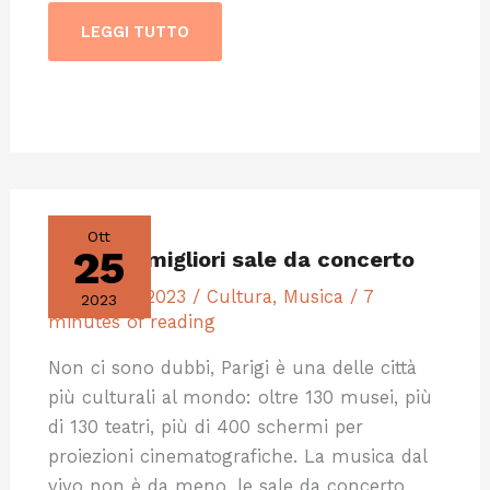
LEGGI TUTTO
PARIGI:
LE
MIGLIORI
Ott
SALE
25
Parigi: le migliori sale da concerto
DA
CONCERTO
25 Ottobre 2023
/
Cultura
,
Musica
/
7
2023
minutes of reading
Non ci sono dubbi, Parigi è una delle città
più culturali al mondo: oltre 130 musei, più
di 130 teatri, più di 400 schermi per
proiezioni cinematografiche. La musica dal
vivo non è da meno, le sale da concerto