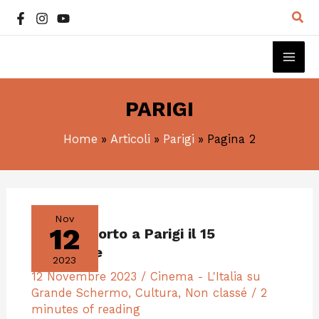
Vai
Cer
al
contenuto
MAI
ME
PARIGI
Home
Articoli
Parigi
Pagina 2
GIROGIROCORTO
A
PARIGI
Nov
IL
12
GiroGiroCorto a Parigi il 15
15
NOVEMBRE
Novembre
2023
12 Novembre 2023
/
Cinema - L'Italia su
Grande Schermo
,
Cultura
,
Non classé
/
2
minutes of reading